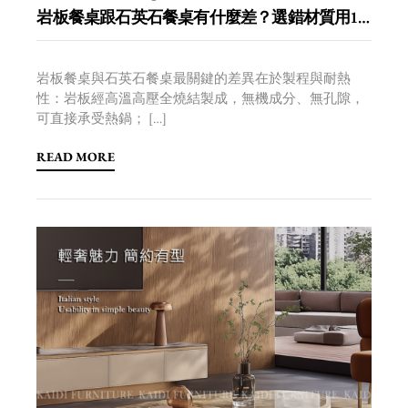
岩板餐桌跟石英石餐桌有什麼差？選錯材質用10年後悔
岩板餐桌與石英石餐桌最關鍵的差異在於製程與耐熱
性：岩板經高溫高壓全燒結製成，無機成分、無孔隙，
可直接承受熱鍋； […]
READ MORE