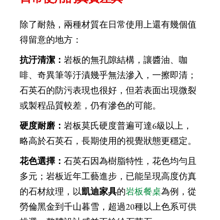
除了耐熱，兩種材質在日常使用上還有幾個值
得留意的地方：
抗汙清潔：
岩板的無孔隙結構，讓醬油、咖
啡、奇異筆等汙漬幾乎無法滲入，一擦即清；
石英石的防污表現也很好，但若表面出現微裂
或製程品質較差，仍有滲色的可能。
硬度耐磨：
岩板莫氏硬度普遍可達6級以上，
略高於石英石，長期使用的視覺狀態更穩定。
花色選擇：
石英石因為樹脂特性，花色均勻且
多元；岩板近年工藝進步，已能呈現高度仿真
的石材紋理，以
凱迪家具
的
岩板餐桌
為例，從
勞倫黑金到千山暮雪，超過20種以上色系可供