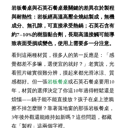
岩板餐桌與石英石餐桌最關鍵的差異在於製程
與耐熱性：岩板經高溫高壓全燒結製成，無機
成分、無孔隙，可直接承受熱鍋；石英石含有
約7–10%的樹脂黏合劑，長期高溫接觸可能導
致表面受損或變色，使用上需要多一分注意。
看到這兩種材質，很多人的第一反應是：「感
覺都差不多嘛，選便宜的就好？」老實說，光
看照片確實很難分辨，摸起來都光滑冰涼、質
感都好。但一張
岩板餐桌
或石英石餐桌要用10
年，材質的選擇決定了你這10年過得輕鬆還是
煩惱——鍋子能不能直接放？孩子在桌上塗鴉
擦不掉怎麼辦？靠著落地窗的那張岩板餐桌，
3年後外觀還能維持如新嗎？這些問題，都藏
在「製程」這兩個字裡。