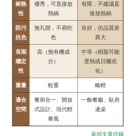
耐熱
優秀，可直接放
有限，不建議直
性
熱鍋
接放熱鍋
防污
無孔隙，不易吃
良好，但品質差
抗色
色
異大
長期
高（無有機成
中等（樹脂可能
穩定
分）
受熱或日曬劣
性
化）
重量
較重
略輕
適合
餐廚合一、開放
一般餐廳、臥房
空間
式設計、現代輕
邊桌
奢風
返回文章目錄