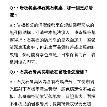
Q2：岩板餐桌和石英石餐桌，哪一個更好清
潔？
A：岩板餐桌的清潔優勢來自燒結製程形成的
無孔隙結構，汙漬根本無法滲入，連奇異筆都
擦得掉；石英石的防污靠的是表面加工，整體
清潔表現良好，但若表面品質較差或出現微細
裂縫，仍可能有滲色風險。日常保養而言，岩
板用濕布即可。
Q3：石英石餐桌長期放在窗邊會怎麼樣？
A：石英石餐桌因為含有樹脂成分，在長期陽
光照射下有機率產生黃變，顏色穩定性不如岩
板。若餐廳空間靠近落地窗、日照量大，選擇
不含樹脂的岩板餐桌，長期視覺表現會更穩