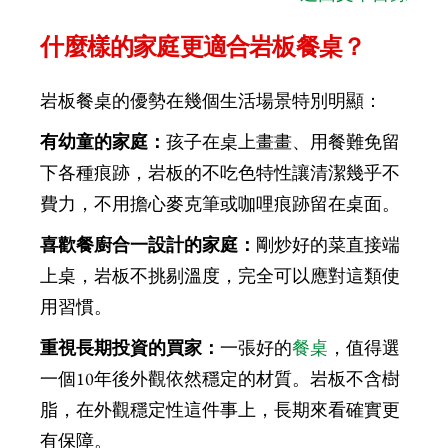
什麼樣的家庭更適合岩板餐桌？
岩板餐桌的優勢在幾個生活場景特別明顯：
有幼童的家庭：
孩子在桌上畫畫、用餐難免留
下各種痕跡，岩板的不吃色特性讓清潔幾乎不
費力，不用擔心麥克筆或咖哩痕跡留在桌面。
喜歡餐廚合一設計的家庭：
剛炒好的菜直接端
上桌，岩板不挑剔溫度，完全可以應對這類使
用習慣。
重視長期投資的買家：
一張好的
餐桌
，值得選
一個10年後外觀依然穩定的材質。岩板不含樹
脂，在外觀穩定性這件事上，長期來看確實更
有保障。