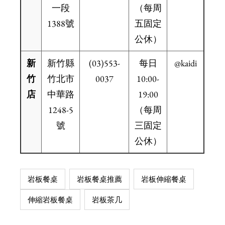
一段
（每周
1388號
五固定
公休）
新
新竹縣
(03)553-
每日
@kaidi
竹
竹北市
0037
10:00-
店
中華路
19:00
1248-5
（每周
號
三固定
公休）
岩板餐桌
岩板餐桌推薦
岩板伸縮餐桌
伸縮岩板餐桌
岩板茶几