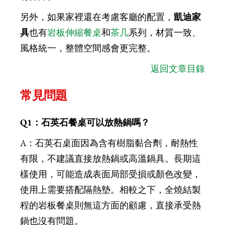
另外，如果家裡還在考慮客廳的配置，
凱迪家
具
也有
岩板伸縮餐桌
和
茶几
系列，材質一致、
風格統一，整體空間感會更完整。
返回文章目錄
常見問題
Q1：石英石餐桌可以放熱鍋嗎？
A：石英石桌面因為含有樹脂黏合劑，耐熱性
有限，不建議直接放熱鍋或高溫鍋具。長期這
樣使用，可能造成表面局部受損或顏色改變，
使用上需要搭配隔熱墊。相較之下，全燒結製
程的岩板餐桌則無這方面的顧慮，直接承受熱
鍋也沒有問題。