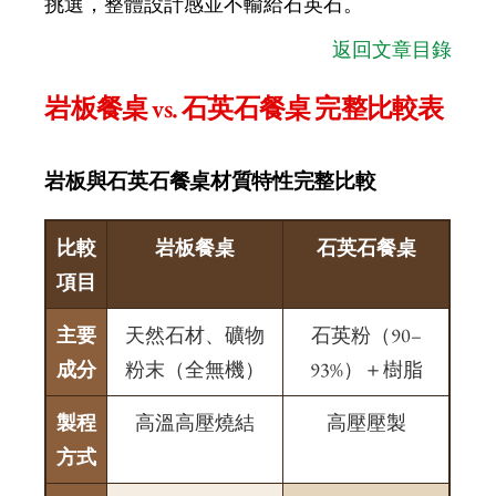
挑選，整體設計感並不輸給石英石。
返回文章目錄
岩板餐桌 vs. 石英石餐桌 完整比較表
岩板與石英石餐桌材質特性完整比較
比較
岩板餐桌
石英石餐桌
項目
主要
天然石材、礦物
石英粉（90–
成分
粉末（全無機）
93%）＋樹脂
製程
高溫高壓燒結
高壓壓製
方式