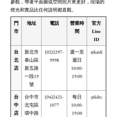
參觀，帶著平面圖或空間照片來更好，現場的
燈光和實品比任何說明都直觀。
門
地址
電話
營業時
官方
市
間
Line
ID
台
新北市
(02)2297-
週一至
@kaidi
北
泰山區
9998
週日
店
新五路
10:00-
一段19
19:00
號
台
台中市
(04)2421-
每日
@kdtc
中
北屯區
1077
10:00-
店
環中路
19:00