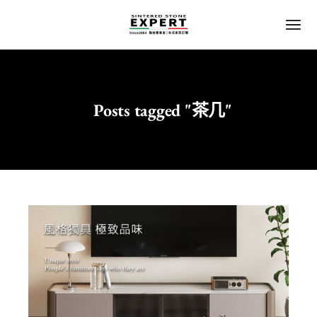
Posts tagged "茶几"
Home