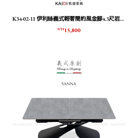
K34-02-11 伊利絲義式輕奢簡約風金腳4.3尺岩板茶几
15,800
NT$