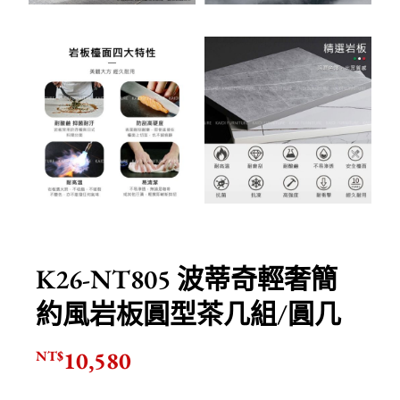
K26-NT805 波蒂奇輕奢簡
約風岩板圓型茶几組/圓几
10,580
NT$