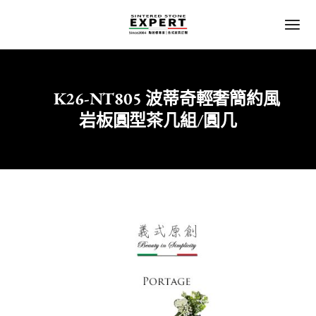
K26-NT805 波蒂奇輕奢簡約風
Home
客廳
岩板圓型茶几組/圓几