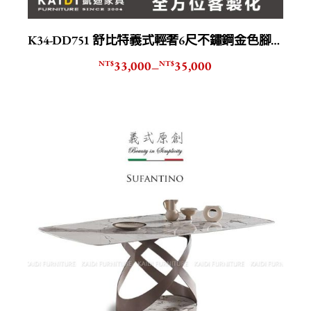
K34-DD751 舒比特義式輕奢6尺不鏽鋼金色腳岩板餐桌
33,000
35,000
NT$
NT$
–