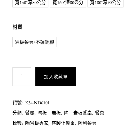
寬140*深80公分
寬160*深80公分
寬180*深90公分
材質
岩板餐桌/不鏽鋼腳
加入收藏單
貨號:
K34-ND6101
分類:
餐廳
,
陶板｜岩板
,
陶｜岩板餐桌
,
餐桌
標籤:
陶岩板專家
,
客製化餐桌
,
防刮餐桌