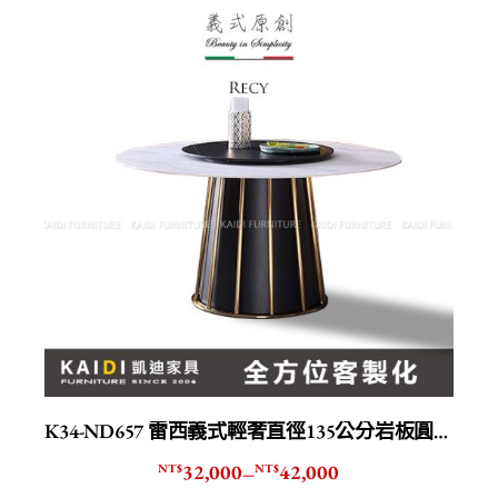
K34-ND657 雷西義式輕奢直徑135公分岩板圓桌/轉盤另售
32,000
42,000
NT$
NT$
–