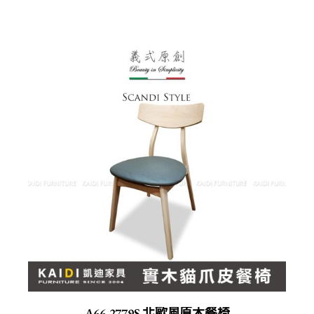
A66-2779S 北歐風原木餐椅