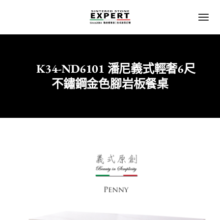
K34-ND6101 潘尼義式輕奢6尺
Home
餐廳
不鏽鋼金色腳岩板餐桌