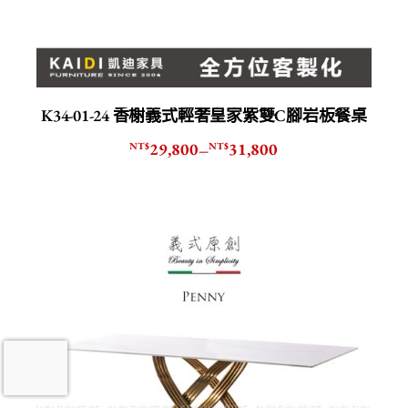
K34-01-24 香榭義式輕奢皇家紫雙C腳岩板餐桌
29,800
31,800
NT$
NT$
–