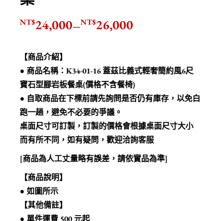
24,000
26,000
NT$
NT$
–
【商品介紹】
● 商品名稱：K34-01-16 蓋茲比義式輕奢簡約風6尺
寶石型腳岩板餐桌(價格不含餐椅)
● 自取商品在下標前請先詢問是否仍有庫存，以免白
跑一趟，避免不必要的爭議。
桌面尺寸可訂製，訂製的價格會根據桌面尺寸大小
而有所不同，如有疑問，歡迎洽詢客服
[商品為人工丈量略有誤差，請依實品為準]
【商品說明】
● 如圖所示
【其他備註】
● 單件運費 500 元起