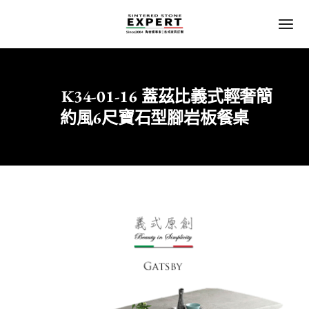
K34-01-16 蓋茲比義式輕奢簡
Home
陶板｜岩板
陶｜岩板餐桌
約風6尺寶石型腳岩板餐桌