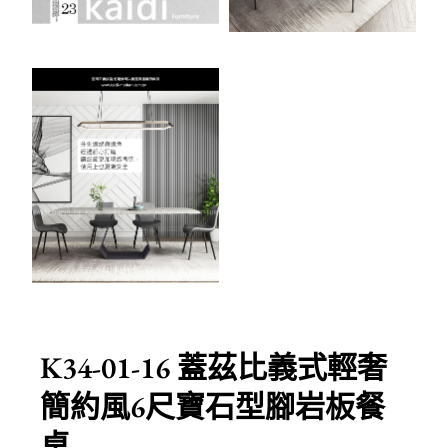
K34-01-16 蓋茲比義式輕奢
簡約風6尺寶石型腳岩板餐
桌