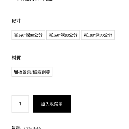
尺寸
寬140*深80公分
寬160*深80公分
寬180*深90公分
材質
岩板餐桌/碳素鋼腳
加入收藏單
貨號:
K23-01-16