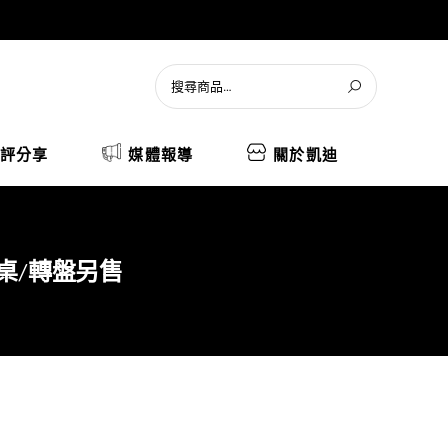
評分享
媒體報導
關於凱迪
圓桌/轉盤另售