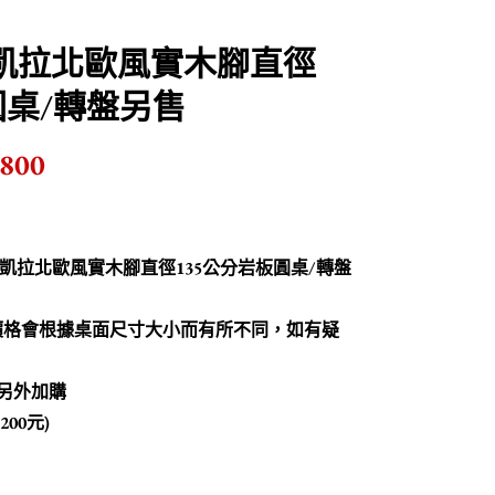
68米凱拉北歐風實木腳直徑
圓桌/轉盤另售
,800
-68米凱拉北歐風實木腳直徑135公分岩板圓桌
/轉盤
價格會根據桌面尺寸大小而有所不同，如有疑
另外加購
00元)