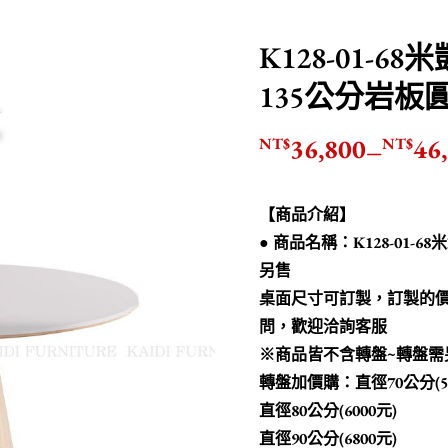
K128-01-
135公分岩板
36,800
46
NT$
NT$
–
【商品介紹】
● 商品名稱：K128-01
另售
桌面尺寸可訂製，訂製的
問，歡迎洽詢客服
※商品皆不含轉盤~轉盤需
轉盤加價購：直徑70公分(52
直徑80公分(6000元)
直徑90公分(6800元)