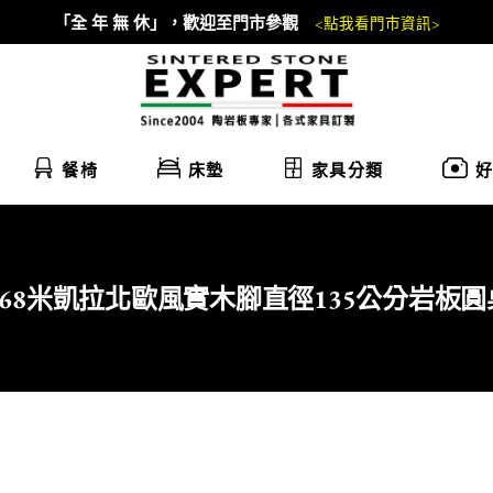
「全 年 無 休」，歡迎至門市參觀
<點我看門市資訊>
餐椅
床墊
家具分類
好
01-68米凱拉北歐風實木腳直徑135公分岩板