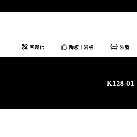
客製化
陶板｜岩板
沙發
K128-
Home
客廳