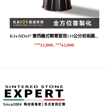
K34-ND657 雷西義式輕奢直徑135公分岩板圓桌/轉盤另售
32,000
42,000
NT$
NT$
–