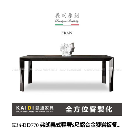
K34-DD770 弗朗義式輕奢6尺鋁合金腳岩板餐桌