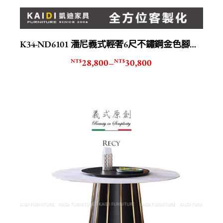
K34-ND6101 潘尼義式輕奢6尺不鏽鋼金色腳岩板餐桌
28,800
30,800
NT$
NT$
–