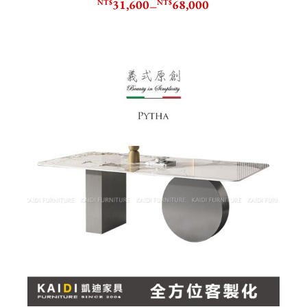
31,600
68,000
NT$
NT$
–