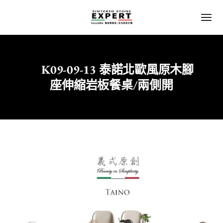
K09-09-13 泰諾北歐風原木腳
Home
陶板｜岩板
座伸縮岩板餐桌/兩側開