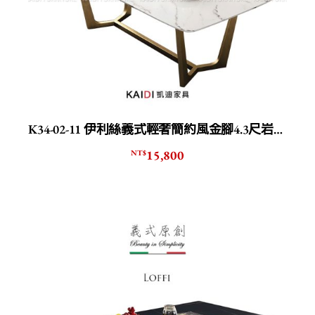
K34-02-11 伊利絲義式輕奢簡約風金腳4.3尺岩板茶几
15,800
NT$