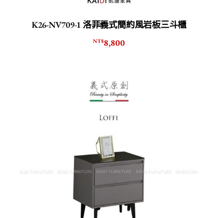
K26-NV709-1 洛菲義式簡約風岩板三斗櫃
8,800
NT$