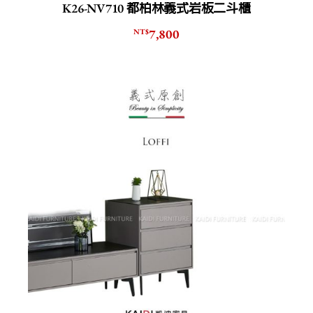
K26-NV710 都柏林義式岩板二斗櫃
7,800
NT$