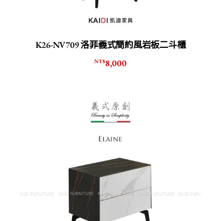
K26-NV709 洛菲義式簡約風岩板二斗櫃
8,000
NT$