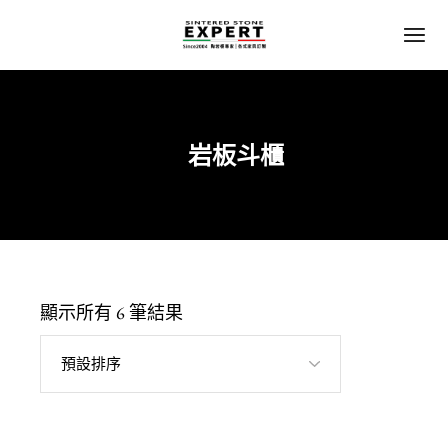
岩板斗櫃
Home
陶板｜岩板
顯示所有 6 筆結果
預設排序