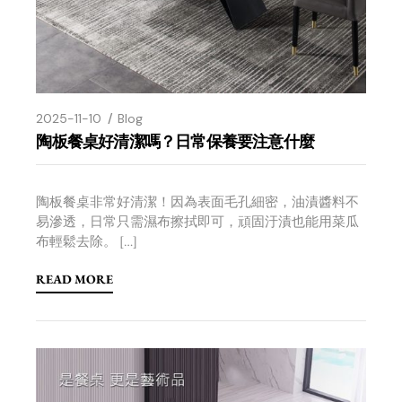
2025-11-10
Blog
陶板餐桌好清潔嗎？日常保養要注意什麼
陶板餐桌非常好清潔！因為表面毛孔細密，油漬醬料不
易滲透，日常只需濕布擦拭即可，頑固汙漬也能用菜瓜
布輕鬆去除。 […]
READ MORE