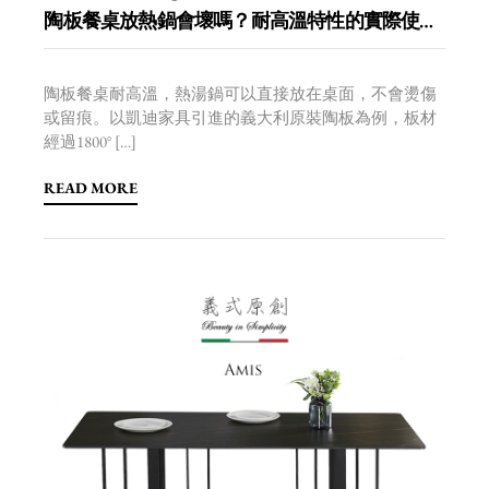
陶板餐桌放熱鍋會壞嗎？耐高溫特性的實際使用說明
陶板餐桌耐高溫，熱湯鍋可以直接放在桌面，不會燙傷
或留痕。以凱迪家具引進的義大利原裝陶板為例，板材
經過1800° […]
READ MORE