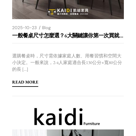
2025-10-23
Blog
一般餐桌尺寸怎麼選？6大關鍵讓你第一次買就選對
選購餐桌時，尺寸需依據家庭人數、用餐習慣和空間大
小決定。一般來說，2-4人家庭適合長130公分×寬80公分
的長 […]
READ MORE