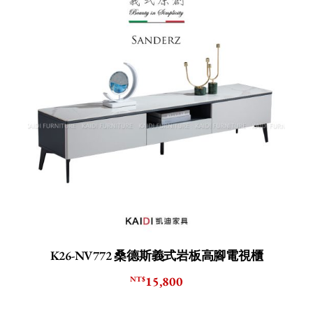
K26-NV772 桑德斯義式岩板高腳電視櫃
15,800
NT$