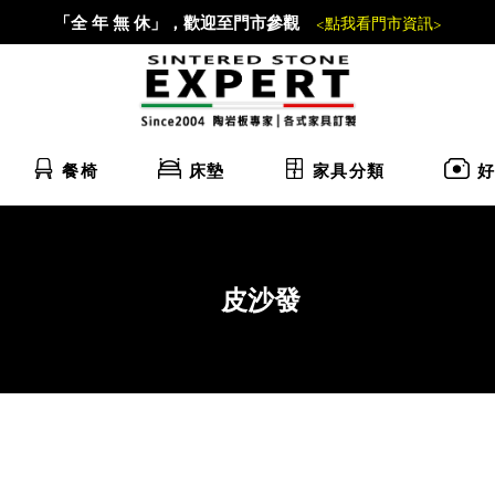
「全 年 無 休」，歡迎至門市參觀
<點我看門市資訊>
餐椅
床墊
家具分類
好
皮沙發
Home
沙發