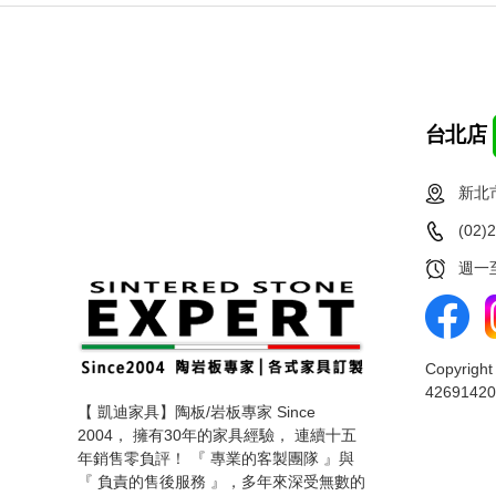
台北店
新北
(02)
週一至
Copyri
42691420
【 凱迪家具】陶板/岩板專家 Since
2004， 擁有30年的家具經驗， 連續十五
年銷售零負評！ 『 專業的客製團隊 』與
『 負責的售後服務 』，多年來深受無數的