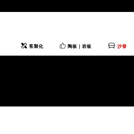
客製化
陶板｜岩板
沙發