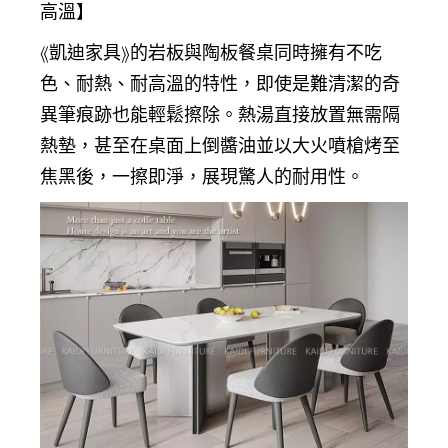
高溫】
《凱迪家具》的岩板與
陶板餐桌
同時擁有不吃
色、耐熱、耐高溫的特性，即使是難清潔的奇
異筆痕跡也能輕鬆擦除。熱湯直接放置無需隔
熱墊，甚至在桌面上倒醬油並以大火噴槍烤至
焦黑後，一擦即淨，展現驚人的耐用性。