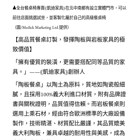
▲
全台餐桌椅專賣《凱迪家具》在北中南都有設立實體門市，可以
前往店面挑選試坐，並客製化屬於自己的高級餐桌椅
（圖/Medick Marketing Ltd.提供）
【高品質餐桌訂製，發揮陶板與岩板家具的極
致價值】
「擁有優質的裝潢，更需要搭配同等品質的家
具。」——《凱迪家具》創辦人
「
陶板餐桌
」以陶土為原料，質地如陶瓷般細
膩，且採用100%義大利進口材質，附有品牌證
書與關稅證明，品質值得信賴。而
岩板餐桌
則
選用上乘石材，經由符合歐洲標準的大廠設備
製作，技術精湛、材質配比嚴謹，其品質媲美
義大利陶板，兼具卓越的耐用性與美感，成為