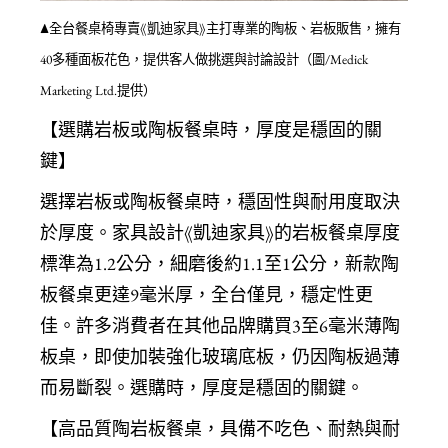
▲全台餐桌椅專賣《凱迪家具》主打專業的陶板、岩板販售，擁有
40多種面板花色，提供客人做挑選與討論設計（圖/Medick
Marketing Ltd.提供）
【選購岩板或陶板餐桌時，厚度是穩固的關
鍵】
選擇岩板或
陶板餐桌
時，穩固性與耐用度取決
於厚度。家具設計《凱迪家具》的
岩板餐桌
厚度
標準為1.2公分，細磨後約1.1至1公分，新款陶
板餐桌更達9毫米厚，全台僅見，穩定性更
佳。許多消費者在其他品牌購買3至6毫米薄陶
板桌，即使加裝強化玻璃底板，仍因陶板過薄
而易斷裂。選購時，厚度是穩固的關鍵。
【高品質陶岩板餐桌，具備不吃色、耐熱與耐